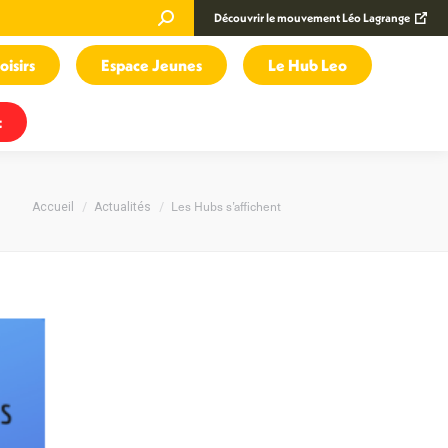
Recherche
Découvrir le mouvement Léo Lagrange
:
oisirs
Espace Jeunes
Le Hub Leo
t
Vous êtes ici :
Les Hubs s’affichent
Accueil
Actualités