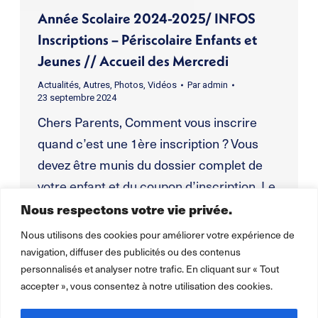
Année Scolaire 2024-2025/ INFOS
Inscriptions – Périscolaire Enfants et
Jeunes // Accueil des Mercredi
Actualités
,
Autres
,
Photos
,
Vidéos
Par
admin
23 septembre 2024
Chers Parents, Comment vous inscrire
quand c’est une 1ère inscription ? Vous
devez être munis du dossier complet de
votre enfant et du coupon d’inscription. Le
dossier administratif est à remettre au
Nous respectons votre vie privée.
plus tôt dans notre boîte aux lettres ou
Nous utilisons des cookies pour améliorer votre expérience de
auprès du secrétariat et sera soumis à
navigation, diffuser des publicités ou des contenus
personnalisés et analyser notre trafic. En cliquant sur « Tout
validation : Règlement Intérieur
accepter », vous consentez à notre utilisation des cookies.
Septembre – Décembre 2024…